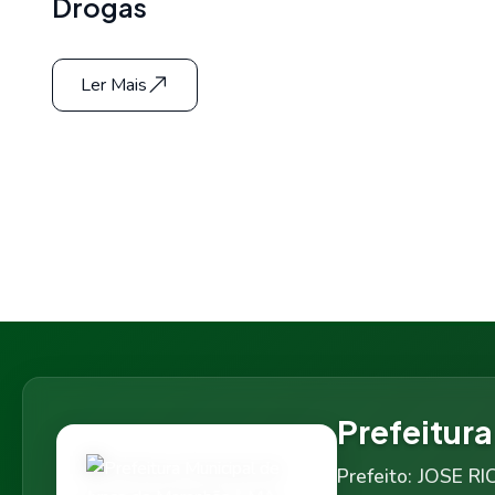
Drogas
Ler Mais
Prefeitur
Prefeito: JOSE 