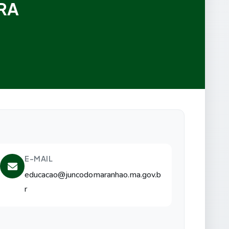
RA
E-MAIL
educacao@juncodomaranhao.ma.gov.b
r