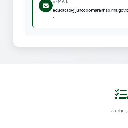
E-MAIL
educacao@juncodomaranhao.ma.gov.
r
Conheça