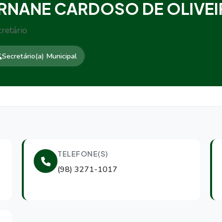
RNANE CARDOSO DE OLIVEI
retário
Secretário(a) Municipal
TELEFONE(S)
(98) 3271-1017